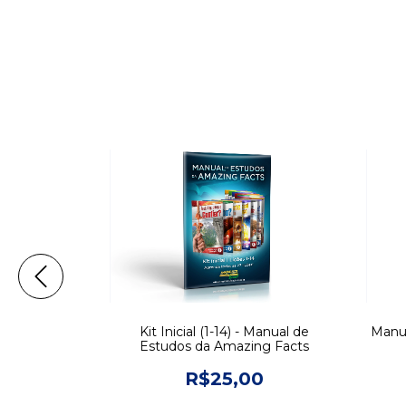
 4 - Uma
Kit Inicial (1-14) - Manual de
Manua
o Espaço
Estudos da Amazing Facts
0
R$25,00