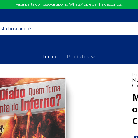
Faça parte do nosso grupo no WhatsApp e ganhe descontos!
Início
Produtos
Iní
Ma
Co
M
o
C