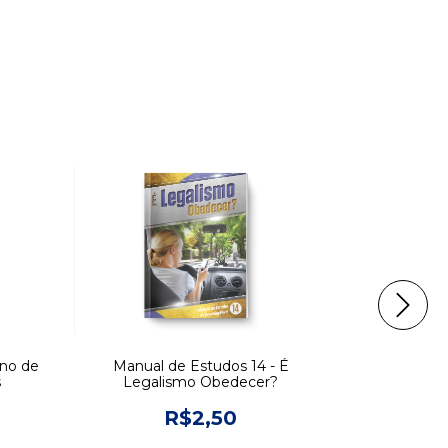
ano de
Manual de Estudos 14 - É
Manual de E
s
Legalismo Obedecer?
em
R$2,50