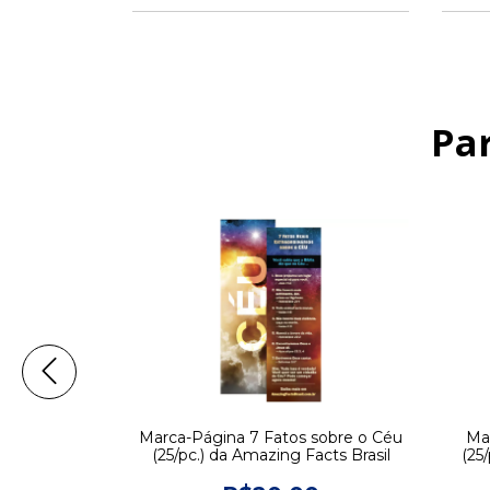
Pa
225/pc.) da
Marca-Página 7 Fatos sobre o Céu
Mar
Brasil
(25/pc.) da Amazing Facts Brasil
(25