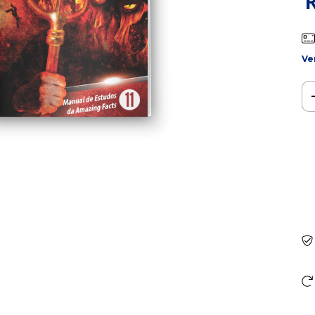
Ve
Ent
Fa
Nã