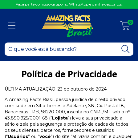
Faça parte do nosso grupo no WhatsApp e ganhe descontos!
0
Política de Privacidade
ÚLTIMA ATUALIZAÇÃO: 23 de outubro de 2024
A Amazing Facts Brasil, pessoa jurídica de direito privado,
com sede em Sítio Firmes e Adelante, SN, Cx. Postal 18,
Bananeiras - PB, 58220-000, inscrita no CNPJ/MF sob o nº.
43.890.925/0001-68 (“
Lojista
”) leva a sua privacidade a
sério e zela pela segurança e proteção de dados de todos
os seus clientes, parceiros, fornecedores e usuários
(“
Usuários
” ou “
você
”) do site “aflivraria.com.br” e qualquer